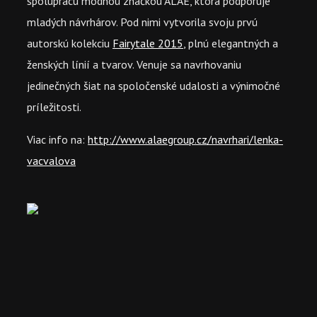
spoluprácu módnou značkou ALAE, ktorá podporuje
mladých návrhárov. Pod nimi vytvorila svoju prvú
autorskú kolekciu
Fairytale 2015
, plnú elegantných a
ženských línií a tvarov. Venuje sa navrhovaniu
jedinečných šiat na spoločenské udalosti a výnimočné
príležitosti.
Viac info na:
http://www.alaegroup.cz/navrhari/lenka-
vacvalova